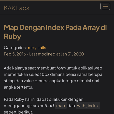
KAK Labs
Map Dengan Index Pada Array di
Ruby
Categories:
ruby
rails
Feb 5, 2016
- Last modified at
Jan 31, 2020
Ada kalanya saat membuat
form
untuk aplikasi web
memerlukan
select box
dimana berisi nama berupa
string dan value berupa angka integer dimulai dari
angka tertentu.
Pada Ruby hal ini dapat dilakukan dengan
menggabungkan
method
map
dan
with_index
seperti berikut.