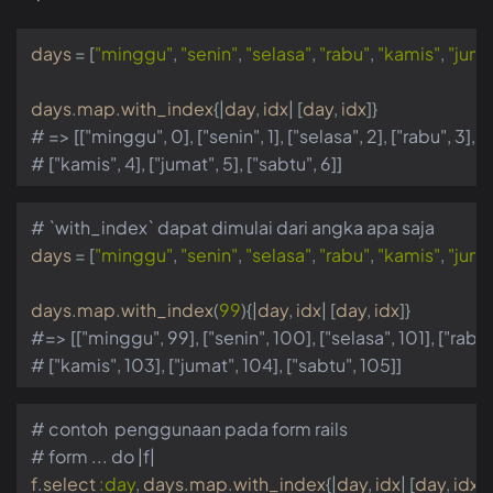
days
=
[
"minggu"
,
"senin"
,
"selasa"
,
"rabu"
,
"kamis"
,
"juma
days
.
map
.
with_index
{
|
day
,
idx
|
[
day
,
idx
]}
# => [["minggu", 0], ["senin", 1], ["selasa", 2], ["rabu", 3],
# ["kamis", 4], ["jumat", 5], ["sabtu", 6]]
# `with_index` dapat dimulai dari angka apa saja
days
=
[
"minggu"
,
"senin"
,
"selasa"
,
"rabu"
,
"kamis"
,
"juma
days
.
map
.
with_index
(
99
){
|
day
,
idx
|
[
day
,
idx
]}
#=> [["minggu", 99], ["senin", 100], ["selasa", 101], ["rabu"
# ["kamis", 103], ["jumat", 104], ["sabtu", 105]]
# contoh  penggunaan pada form rails
# form ... do |f|
f
.
select
:day
,
days
.
map
.
with_index
{
|
day
,
idx
|
[
day
,
idx
]}