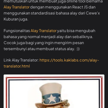
memutuskan untuk membuat juga online tool bernama
Alay Translator
dengan menggunakan React JS dan
menggunakan standardisasi bahasa alay dari Cewe’x
Kuburan juga.
Fungsionalitas
Alay Translator
yaitu bisa mengubah
bahasa yang normal menjadi alay dan sebaliknya.
Cocok juga bagi yang ingin mengirim pesan
tersembunyi atau membuat status alay. :))
Link Alay Translator:
https://tools.kaklabs.com/alay-
translator.html