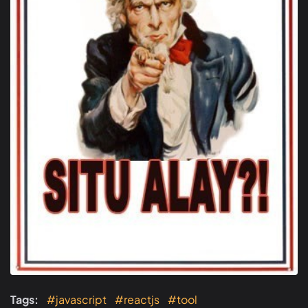
Tags:
#javascript
#reactjs
#tool